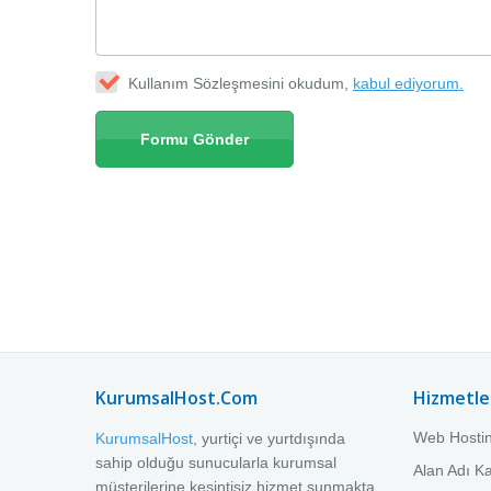
Kullanım Sözleşmesini okudum,
kabul ediyorum.
KurumsalHost.Com
Hizmetle
Web Hosti
KurumsalHost
, yurtiçi ve yurtdışında
sahip olduğu sunucularla kurumsal
Alan Adı Ka
müşterilerine kesintisiz hizmet sunmakta,