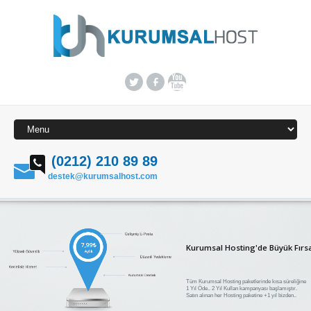
(0212) 210 89 89
destek@kurumsalhost.com
Kurumsal Hosting'de Büyük Fırs
Tüm Kurumsal Hosting paketlerinde kısa süreliğine
1 Yıl Öde.. 2 Yıl Kullan kampanyası başlamıştır.
Satın alınan her Hosting paketine +1 yıl bizden..